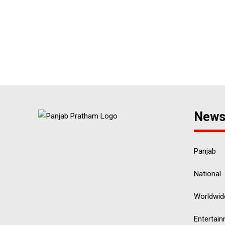
New
Panjab
National
Worldwid
Entertai