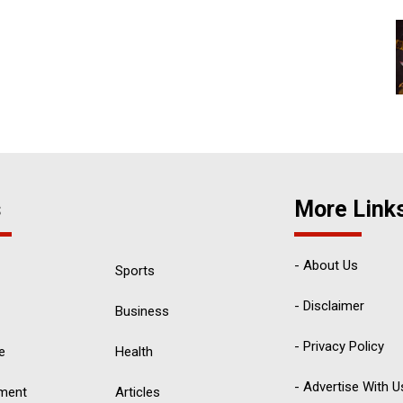
s
More Link
- About Us
Sports
- Disclaimer
Business
- Privacy Policy
e
Health
- Advertise With U
nment
Articles