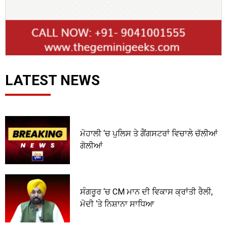
LATEST NEWS
ਮੋਹਾਲੀ ‘ਚ ਪੁਲਿਸ ਤੇ ਗੈਂਗਸਟਰਾਂ ਵਿਚਾਲੇ ਚੱਲੀਆਂ
ਗੋਲੀਆਂ
ਸੰਗਰੂਰ ‘ਚ CM ਮਾਨ ਦੀ ਵਿਕਾਸ ਕ੍ਰਾਂਤੀ ਰੈਲੀ,
ਮੋਦੀ ‘ਤੇ ਨਿਸ਼ਾਨਾ ਸਾਧਿਆ