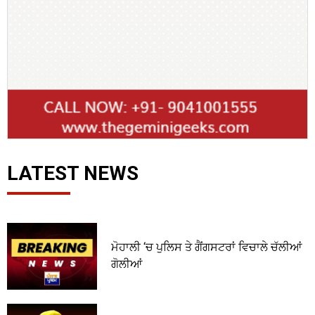
LATEST NEWS
ਮੋਹਾਲੀ ‘ਚ ਪੁਲਿਸ ਤੇ ਗੈਂਗਸਟਰਾਂ ਵਿਚਾਲੇ ਚੱਲੀਆਂ
ਗੋਲੀਆਂ