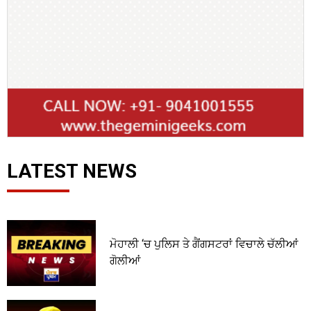
LATEST NEWS
ਮੋਹਾਲੀ ‘ਚ ਪੁਲਿਸ ਤੇ ਗੈਂਗਸਟਰਾਂ ਵਿਚਾਲੇ ਚੱਲੀਆਂ
ਗੋਲੀਆਂ