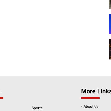
s
More Link
- About Us
Sports