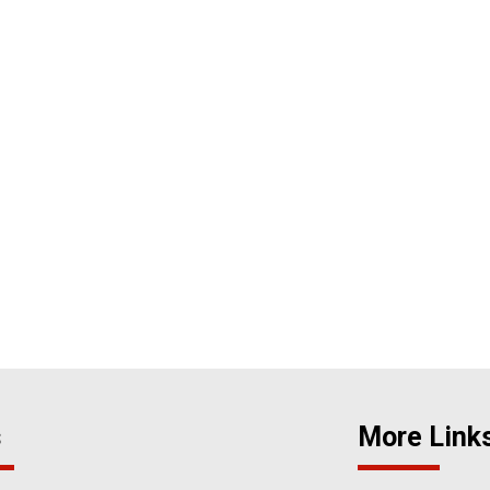
s
More Link