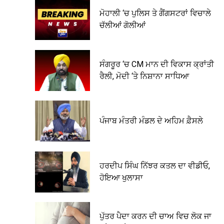
ਮੋਹਾਲੀ ‘ਚ ਪੁਲਿਸ ਤੇ ਗੈਂਗਸਟਰਾਂ ਵਿਚਾਲੇ
ਚੱਲੀਆਂ ਗੋਲੀਆਂ
ਸੰਗਰੂਰ ‘ਚ CM ਮਾਨ ਦੀ ਵਿਕਾਸ ਕ੍ਰਾਂਤੀ
ਰੈਲੀ, ਮੋਦੀ ‘ਤੇ ਨਿਸ਼ਾਨਾ ਸਾਧਿਆ
ਪੰਜਾਬ ਮੰਤਰੀ ਮੰਡਲ ਦੇ ਅਹਿਮ ਫ਼ੈਸਲੇ
ਹਰਦੀਪ ਸਿੰਘ ਨਿੱਝਰ ਕਤਲ ਦਾ ਵੀਡੀਓ,
ਹੋਇਆ ਖੁਲਾਸਾ
ਪੁੱਤਰ ਪੈਦਾ ਕਰਨ ਦੀ ਚਾਅ ਵਿਚ ਲੋਕ ਜਾ