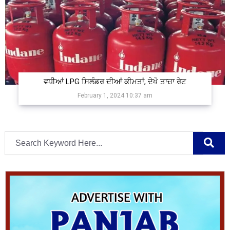
ਵਧੀਆਂ LPG ਸਿਲੰਡਰ ਦੀਆਂ ਕੀਮਤਾਂ, ਦੇਖੋ ਤਾਜ਼ਾ ਰੇਟ
February 1, 2024 10:37 am