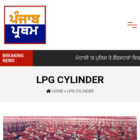
BREAKING
ਮੋਹਾਲੀ ‘ਚ ਪੁਲਿਸ ਤੇ ਗੈਂਗਸਟਰਾਂ ਵਿਚਾਲ
NEWS :
LPG CYLINDER
HOME
»
LPG CYLINDER