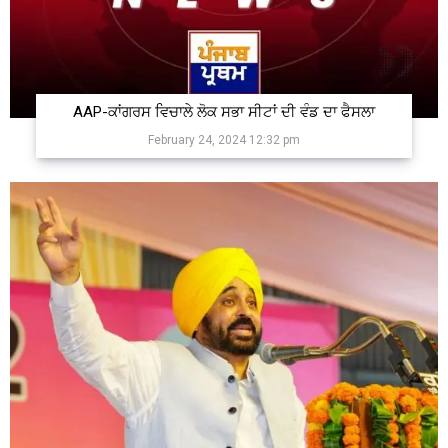
AAP-ਕਾਂਗਰਸ ਵਿਚਾਲੇ ਲੋਕ ਸਭਾ ਸੀਟਾਂ ਦੀ ਵੰਡ ਦਾ ਫੈਸਲਾ
February 24, 2024 12:32 pm