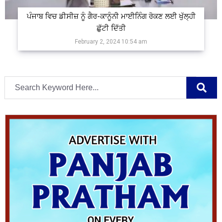
ਪੰਜਾਬ ਵਿਚ ਡੀਸੀਜ਼ ਨੂੰ ਗੈਰ-ਕਾਨੂੰਨੀ ਮਾਈਨਿੰਗ ਰੋਕਣ ਲਈ ਖੁੱਲ੍ਹੀ
ਛੁੱਟੀ ਦਿੱਤੀ
February 2, 2024 10:54 am