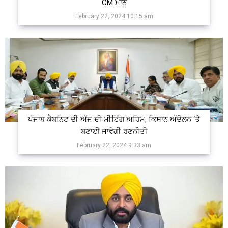
CM ਮਾਨ
February 22, 2024 10:15 am
ਪੰਜਾਬ ਕੈਬਨਿਟ ਦੀ ਅੱਜ ਦੀ ਮੀਟਿੰਗ ਅਹਿਮ, ਕਿਸਾਨ ਅੰਦੋਲਨ ‘ਤੇ
ਬਣਾਈ ਜਾਵੇਗੀ ਰਣਨੀਤੀ
February 22, 2024 9:33 am