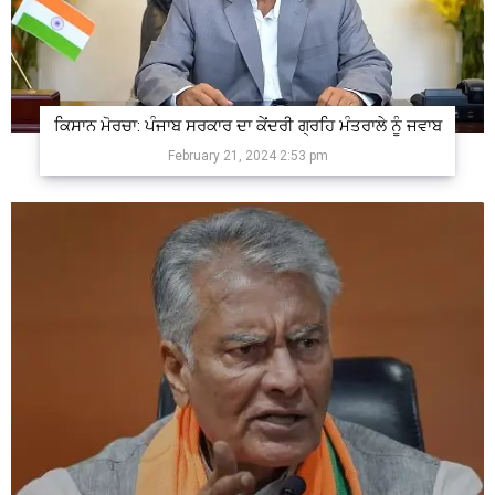
ਕਿਸਾਨ ਮੋਰਚਾ: ਪੰਜਾਬ ਸਰਕਾਰ ਦਾ ਕੇਂਦਰੀ ਗ੍ਰਹਿ ਮੰਤਰਾਲੇ ਨੂੰ ਜਵਾਬ
February 21, 2024 2:53 pm