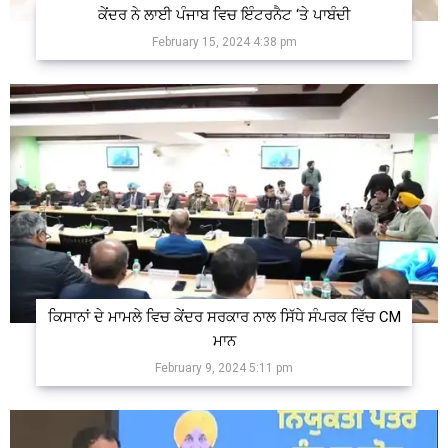
ਕੇਂਦਰ ਨੇ ਲਾਈ ਪੰਜਾਬ ਵਿਚ ਇੰਟਰਨੈਟ ‘ਤੇ ਪਾਬੰਦੀ
February 15, 2024 4:38 pm
ਕਿਸਾਨਾਂ ਦੇ ਮਾਮਲੇ ਵਿਚ ਕੇਂਦਰ ਸਰਕਾਰ ਨਾਲ ਸਿੱਧੇ ਸੰਪਰਕ ਵਿੱਚ CM
ਮਾਨ
February 9, 2024 5:11 pm