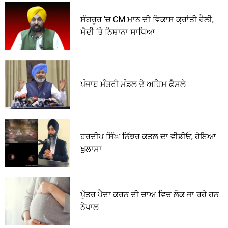
ਸੰਗਰੂਰ ‘ਚ CM ਮਾਨ ਦੀ ਵਿਕਾਸ ਕ੍ਰਾਂਤੀ ਰੈਲੀ,
ਮੋਦੀ ‘ਤੇ ਨਿਸ਼ਾਨਾ ਸਾਧਿਆ
ਪੰਜਾਬ ਮੰਤਰੀ ਮੰਡਲ ਦੇ ਅਹਿਮ ਫ਼ੈਸਲੇ
ਹਰਦੀਪ ਸਿੰਘ ਨਿੱਝਰ ਕਤਲ ਦਾ ਵੀਡੀਓ, ਹੋਇਆ
ਖੁਲਾਸਾ
ਪੁੱਤਰ ਪੈਦਾ ਕਰਨ ਦੀ ਚਾਅ ਵਿਚ ਲੋਕ ਜਾ ਰਹੇ ਹਨ
ਨੇਪਾਲ