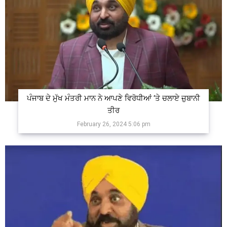
ਪੰਜਾਬ ਦੇ ਮੁੱਖ ਮੰਤਰੀ ਮਾਨ ਨੇ ਆਪਣੇ ਵਿਰੋਧੀਆਂ ‘ਤੇ ਚਲਾਏ ਜ਼ੁਬਾਨੀ
ਤੀਰ
February 26, 2024 5:06 pm