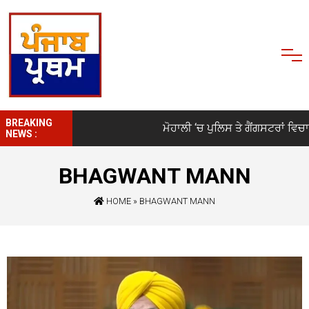
BREAKING
ਮੋਹਾਲੀ ‘ਚ ਪੁਲਿਸ ਤੇ ਗੈਂਗਸਟਰਾਂ ਵਿਚਾਲੇ ਚੱਲ
NEWS :
BHAGWANT MANN
HOME
»
BHAGWANT MANN