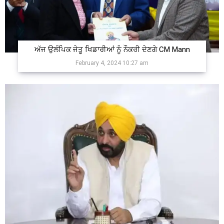
ਅੱਜ ਉਲੰਪਿਕ ਜੇਤੂ ਖਿਡਾਰੀਆਂ ਨੂੰ ਨੌਕਰੀ ਦੇਣਗੇ CM Mann
February 4, 2024 10:27 am