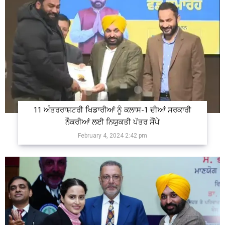
11 ਅੰਤਰਰਾਸ਼ਟਰੀ ਖਿਡਾਰੀਆਂ ਨੂੰ ਕਲਾਸ-1 ਦੀਆਂ ਸਰਕਾਰੀ
ਨੌਕਰੀਆਂ ਲਈ ਨਿਯੁਕਤੀ ਪੱਤਰ ਸੌਂਪੇ
February 4, 2024 2:42 pm