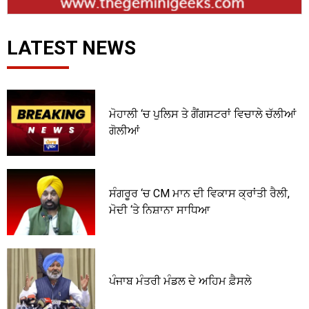
LATEST NEWS
ਮੋਹਾਲੀ ‘ਚ ਪੁਲਿਸ ਤੇ ਗੈਂਗਸਟਰਾਂ ਵਿਚਾਲੇ ਚੱਲੀਆਂ
ਗੋਲੀਆਂ
ਸੰਗਰੂਰ ‘ਚ CM ਮਾਨ ਦੀ ਵਿਕਾਸ ਕ੍ਰਾਂਤੀ ਰੈਲੀ,
ਮੋਦੀ ‘ਤੇ ਨਿਸ਼ਾਨਾ ਸਾਧਿਆ
ਪੰਜਾਬ ਮੰਤਰੀ ਮੰਡਲ ਦੇ ਅਹਿਮ ਫ਼ੈਸਲੇ