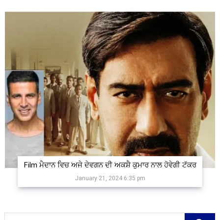
Film ਮੈਦਾਨ ਵਿਚ ਅਜੇ ਦੇਵਗਨ ਦੀ ਅਕਸ਼ੈ ਕੁਮਾਰ ਨਾਲ ਹੋਵੇਗੀ ਟੱਕਰ
January 21, 2024 6:35 pm