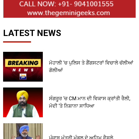
LATEST NEWS
ਮੋਹਾਲੀ ‘ਚ ਪੁਲਿਸ ਤੇ ਗੈਂਗਸਟਰਾਂ ਵਿਚਾਲੇ ਚੱਲੀਆਂ
ਗੋਲੀਆਂ
ਸੰਗਰੂਰ ‘ਚ CM ਮਾਨ ਦੀ ਵਿਕਾਸ ਕ੍ਰਾਂਤੀ ਰੈਲੀ,
ਮੋਦੀ ‘ਤੇ ਨਿਸ਼ਾਨਾ ਸਾਧਿਆ
ਪੰਜਾਬ ਮੰਤਰੀ ਮੰਡਲ ਦੇ ਅਹਿਮ ਫ਼ੈਸਲੇ