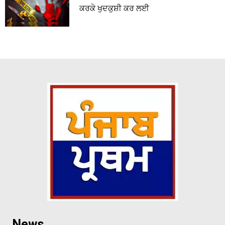
ਕਰਕੇ ਖੁਦਕੁਸ਼ੀ ਕਰ ਲਈ
News