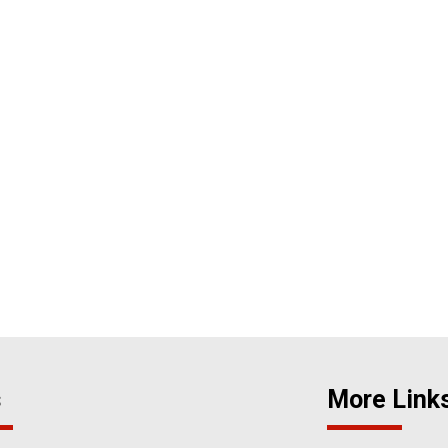
s
More Link