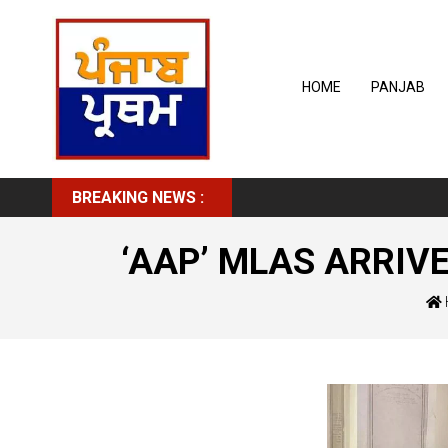
HOME
PANJAB
BREAKING NEWS :
‘AAP’ MLAS ARRIV