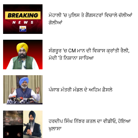
ਮੋਹਾਲੀ ‘ਚ ਪੁਲਿਸ ਤੇ ਗੈਂਗਸਟਰਾਂ ਵਿਚਾਲੇ ਚੱਲੀਆਂ
ਗੋਲੀਆਂ
ਸੰਗਰੂਰ ‘ਚ CM ਮਾਨ ਦੀ ਵਿਕਾਸ ਕ੍ਰਾਂਤੀ ਰੈਲੀ,
ਮੋਦੀ ‘ਤੇ ਨਿਸ਼ਾਨਾ ਸਾਧਿਆ
ਪੰਜਾਬ ਮੰਤਰੀ ਮੰਡਲ ਦੇ ਅਹਿਮ ਫ਼ੈਸਲੇ
ਹਰਦੀਪ ਸਿੰਘ ਨਿੱਝਰ ਕਤਲ ਦਾ ਵੀਡੀਓ, ਹੋਇਆ
ਖੁਲਾਸਾ