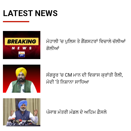
LATEST NEWS
ਮੋਹਾਲੀ ‘ਚ ਪੁਲਿਸ ਤੇ ਗੈਂਗਸਟਰਾਂ ਵਿਚਾਲੇ ਚੱਲੀਆਂ
ਗੋਲੀਆਂ
ਸੰਗਰੂਰ ‘ਚ CM ਮਾਨ ਦੀ ਵਿਕਾਸ ਕ੍ਰਾਂਤੀ ਰੈਲੀ,
ਮੋਦੀ ‘ਤੇ ਨਿਸ਼ਾਨਾ ਸਾਧਿਆ
ਪੰਜਾਬ ਮੰਤਰੀ ਮੰਡਲ ਦੇ ਅਹਿਮ ਫ਼ੈਸਲੇ