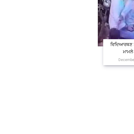
ਵਿਦਿਆਰਥਣ ਨ
ਮਾਮਲੇ
December