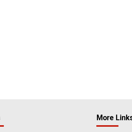
s
More Link