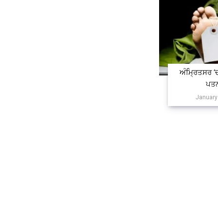
ਅੰਮ੍ਰਿਤਸਰ ‘ਚ
ਪਤਨ
January