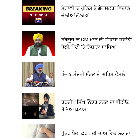
ਮੋਹਾਲੀ ‘ਚ ਪੁਲਿਸ ਤੇ ਗੈਂਗਸਟਰਾਂ ਵਿਚਾਲੇ
ਚੱਲੀਆਂ ਗੋਲੀਆਂ
ਸੰਗਰੂਰ ‘ਚ CM ਮਾਨ ਦੀ ਵਿਕਾਸ ਕ੍ਰਾਂਤੀ
ਰੈਲੀ, ਮੋਦੀ ‘ਤੇ ਨਿਸ਼ਾਨਾ ਸਾਧਿਆ
ਪੰਜਾਬ ਮੰਤਰੀ ਮੰਡਲ ਦੇ ਅਹਿਮ ਫ਼ੈਸਲੇ
ਹਰਦੀਪ ਸਿੰਘ ਨਿੱਝਰ ਕਤਲ ਦਾ ਵੀਡੀਓ,
ਹੋਇਆ ਖੁਲਾਸਾ
ਪੁੱਤਰ ਪੈਦਾ ਕਰਨ ਦੀ ਚਾਅ ਵਿਚ ਲੋਕ ਜਾ