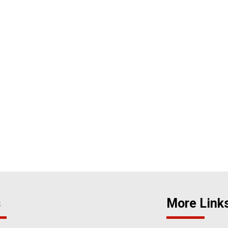
s
More Link